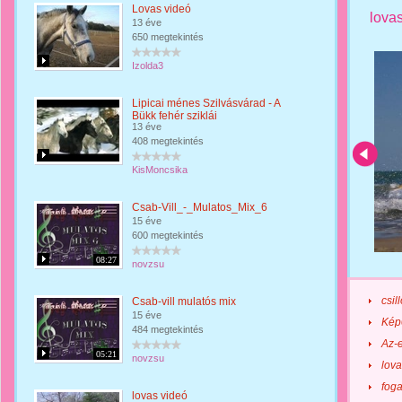
Lovas videó
lova
13 éve
650 megtekintés
Izolda3
Lipicai ménes Szilvásvárad - A
Bükk fehér sziklái
13 éve
408 megtekintés
KisMoncsika
Csab-Vill_-_Mulatos_Mix_6
15 éve
600 megtekintés
08:27
novzsu
csil
Csab-vill mulatós mix
15 éve
Kép
484 megtekintés
Az-e
05:21
novzsu
lova
foga
lovas videó