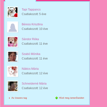
Tapi Tappancs
Csatlakozott:
5 éve
Béress Krisztina
Csatlakozott:
10 éve
Sándor Réka
Csatlakozott:
11 éve
Szabó Mónika
Csatlakozott:
11 éve
Nákics Mária
Csatlakozott:
12 éve
Schneiderné Mária
Csatlakozott:
12 éve
Az összes tag
Hívd meg ismerőseidet