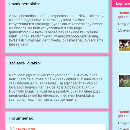
Legfriss
Lovak betanitása
Tudtad
A lovak betanitása során a legfontossabb eszköz a kéz mely
gál zs
a kantárt fogja.Odavezethetsz egy lovat a vizhez,de nem
kényszeritheted arra,hogy igyon.Oda vezethetsz egy embert
Hogy a 
a tudáshoz, de nem kényszeritheted arra,hogy
15 éve
gondolkodjon. A lovak is beszélnek csak oda kell figyelni
rájuk. Lónak: kantár,nyereg, nyeregszappan,pataharang,
lovasfásli./ lovasnak: gerincvédő, lovaskesztyű, lovascsizma,
lábszárvédő.
szólások lovakról
Nem lehet egy fenékkel két nyeregben ülni,/Egy ló lovas
nélkül is ló de a lovas ló nélkül csak ember./Hat lába van de
csak négyen jár mi az?a lovas,/Ha egy gazdának van öt
lova,azok hogyan mennek be az istálóba? páratlanul./
Nyomtató lónak ne kösd be a száját./A lovad ha elereszted
megfogod,szavad ha elereszted meg nem fogod./Eb a
szénát nem eszi meg, ám a lovat se hagyja.
Tudtad
gál zs
Fórumtémák
Hogy a 
Lovas versek
15 éve