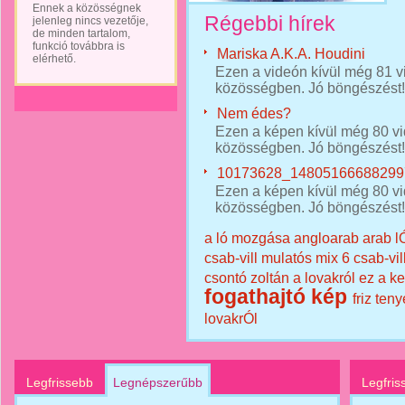
Ennek a közösségnek
Régebbi hírek
jelenleg nincs vezetője,
de minden tartalom,
funkció továbbra is
Mariska A.K.A. Houdini
elérhető.
Ezen a videón kívül még 81 vi
közösségben. Jó böngészést!
Nem édes?
Ezen a képen kívül még 80 vid
közösségben. Jó böngészést!
10173628_14805166688299
Ezen a képen kívül még 80 vid
közösségben. Jó böngészést!
a ló mozgása
angloarab
arab l
csab-vill mulatós mix 6
csab-vil
csontó zoltán a lovakról
ez a k
fogathajtó kép
friz te
lovakrÓl
Legfrissebb
Legnépszerűbb
Legfris