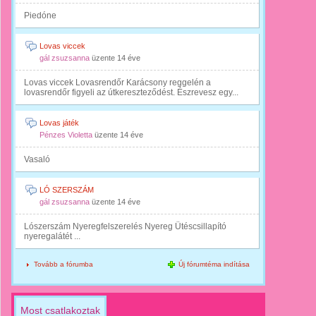
Piedóne
Lovas viccek
gál zsuzsanna
üzente
14 éve
Lovas viccek Lovasrendőr Karácsony reggelén a
lovasrendőr figyeli az útkereszteződést. Észrevesz egy...
Lovas játék
Pénzes Violetta
üzente
14 éve
Vasaló
LÓ SZERSZÁM
gál zsuzsanna
üzente
14 éve
Lószerszám Nyeregfelszerelés Nyereg Ütéscsillapító
nyeregalátét ...
Tovább a fórumba
Új fórumtéma indítása
Most csatlakoztak