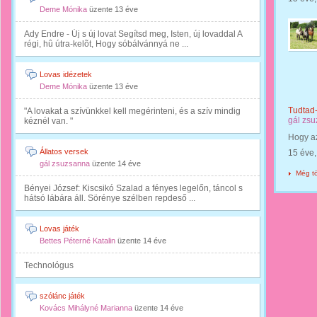
Deme Mónika
üzente
13 éve
Ady Endre - Új s új lovat Segítsd meg, Isten, új lovaddal A
régi, hû útra-kelõt, Hogy sóbálvánnyá ne ...
Lovas idézetek
Deme Mónika
üzente
13 éve
Tudtad
"A lovakat a szívünkkel kell megérinteni, és a szív mindig
gál zs
kéznél van. "
Hogy az
Állatos versek
15 éve
gál zsuzsanna
üzente
14 éve
Még t
Bényei József: Kiscsikó Szalad a fényes legelőn, táncol s
hátsó lábára áll. Sörénye szélben repdeső ...
Lovas játék
Bettes Péterné Katalin
üzente
14 éve
Technológus
szólánc játék
Kovács Mihályné Marianna
üzente
14 éve