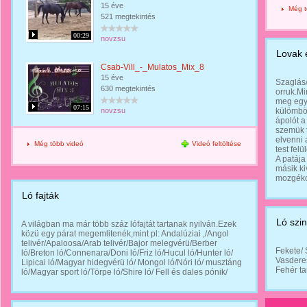
15 éve
Még t
521 megtekintés
00:29
novzsu
Lovak 
Csab-Vill_-_Mulatos_Mix_8
15 éve
Szaglás/
630 megtekintés
orruk.M
meg egym
07:15
novzsu
külömbö
ápolót a
szemük t
elvenni 
Még több videó
Videó feltöltése
test felü
A patája
másik ki
mozgékon
Ló fajták
Ló szi
A világban ma már több száz lófajtát tartanak nyilván.Ezek
közü egy párat megemlitenék,mint pl: Andalúziai ,/Angol
telivér/Apaloosa/Arab telivér/Bajor melegvérü/Berber
Fekete/ 
ló/Breton ló/Connenara/Doni ló/Friz ló/Hucul ló/Hunter ló/
Vasderes
Lipicai ló/Magyar hidegvérü ló/ Mongol ló/Nóri ló/ musztáng
Fehér ta
ló/Magyar sport ló/Törpe ló/Shire ló/ Fell és dales pónik/